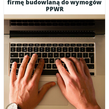
firmę budowlaną do wymogów
PPWR