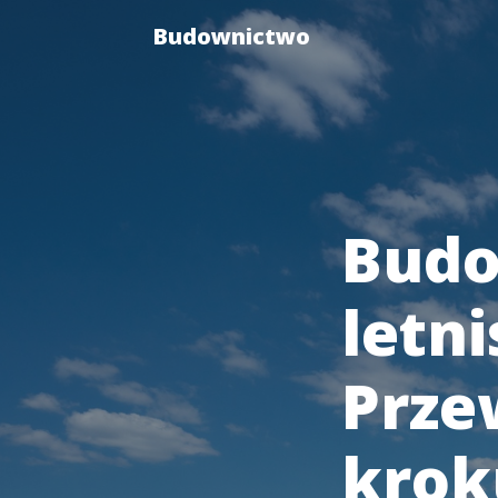
Budownictwo
Bud
letn
Prze
krok