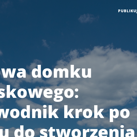
PUBLIKU
owa domku
iskowego:
wodnik krok po
u do stworzenia