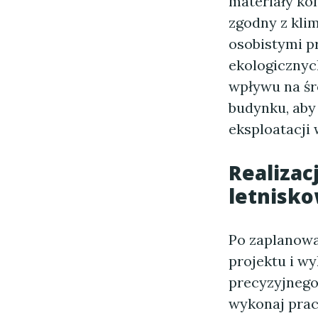
materiały k
zgodny z kli
osobistymi p
ekologicznyc
wpływu na śr
budynku, aby
eksploatacji 
Realiza
letnisk
Po zaplanowa
projektu i w
precyzyjnego
wykonaj prac