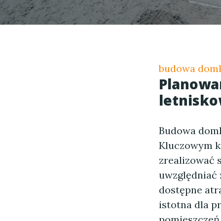
budowa domk
Planowa
letnisk
Budowa domku
Kluczowym kro
zrealizować 
uwzględniać 
dostępne atra
istotna dla p
pomieszczeń 