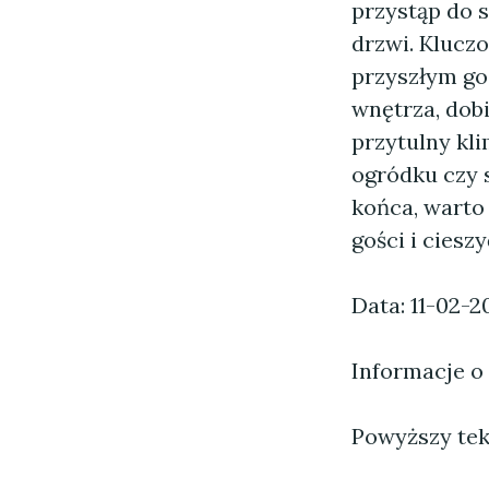
przystąp do s
drzwi. Kluczo
przyszłym go
wnętrza, dob
przytulny kli
ogródku czy 
końca, warto
gości i cieszy
Data: 11-02-2
Informacje o
Powyższy tekst