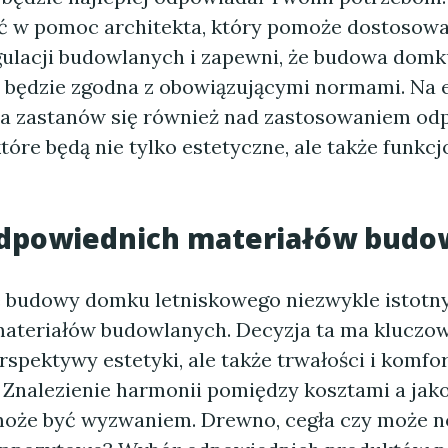
 w pomoc architekta, który pomoże dostosowa
gulacji budowlanych i zapewni, że budowa domk
 będzie zgodna z obowiązującymi normami. Na 
a zastanów się również nad zastosowaniem od
tóre będą nie tylko estetyczne, ale także funkcj
dpowiednich materiałów budo
 budowy domku letniskowego niezwykle istotny
ateriałów budowlanych. Decyzja ta ma kluczo
erspektywy estetyki, ale także trwałości i komfo
 Znalezienie harmonii pomiędzy kosztami a jako
może być wyzwaniem. Drewno, cegła czy może 