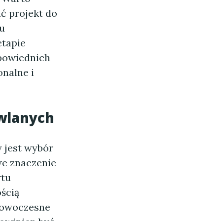
ć projekt do
u
etapie
powiednich
onalne i
wlanych
 jest wybór
we znaczenie
rtu
ścią
nowoczesne