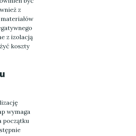
owinien być
ównież z
 materiałów
negatywnego
e z izolacją
żyć koszty
ku
lizację
tap wymaga
a początku
stępnie