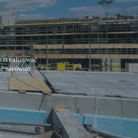
z zrealizować
ać zarówno