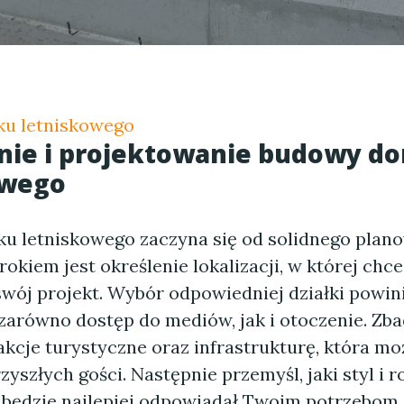
u letniskowego
nie i projektowanie budowy d
owego
 letniskowego zaczyna się od solidnego plano
kiem jest określenie lokalizacji, w której chce
swój projekt. Wybór odpowiedniej działki powin
zarówno dostęp do mediów, jak i otoczenie. Zba
kcje turystyczne oraz infrastrukturę, która mo
rzyszłych gości. Następnie przemyśl, jaki styl i r
będzie najlepiej odpowiadał Twoim potrzebom