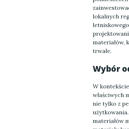
zainwestować
lokalnych re
letniskowego
projektowani
materiałów, k
trwałe.
Wybór o
W kontekście
właściwych m
nie tylko z p
użytkowania.
materiałów 