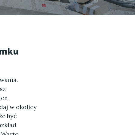
omku
wania.
sz
ien
daj w okolicy
że być
ozkład
. Warto