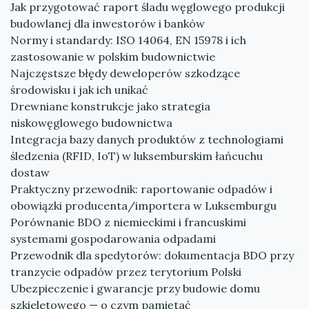
Jak przygotować raport śladu węglowego produkcji
budowlanej dla inwestorów i banków
Normy i standardy: ISO 14064, EN 15978 i ich
zastosowanie w polskim budownictwie
Najczęstsze błędy deweloperów szkodzące
środowisku i jak ich unikać
Drewniane konstrukcje jako strategia
niskowęglowego budownictwa
Integracja bazy danych produktów z technologiami
śledzenia (RFID, IoT) w luksemburskim łańcuchu
dostaw
Praktyczny przewodnik: raportowanie odpadów i
obowiązki producenta/importera w Luksemburgu
Porównanie BDO z niemieckimi i francuskimi
systemami gospodarowania odpadami
Przewodnik dla spedytorów: dokumentacja BDO przy
tranzycie odpadów przez terytorium Polski
Ubezpieczenie i gwarancje przy budowie domu
szkieletowego — o czym pamiętać