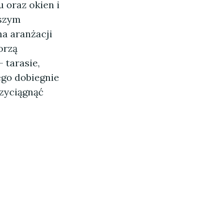
u oraz okien i
aszym
a aranżacji
orzą
 tarasie,
ego dobiegnie
zyciągnąć