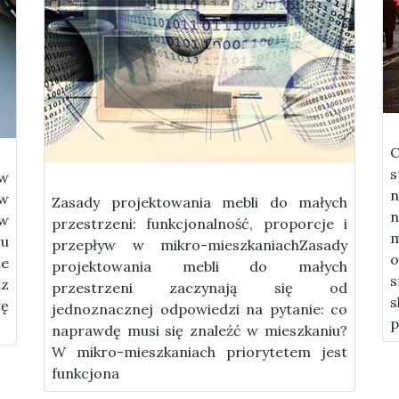
C
 w
n
w
Zasady projektowania mebli do małych
 w
przestrzeni: funkcjonalność, proporcje i
m
ru
przepływ w mikro-mieszkaniachZasady
o
ne
projektowania mebli do małych
az
przestrzeni zaczynają się od
rę
jednoznacznej odpowiedzi na pytanie: co
p
naprawdę musi się znaleźć w mieszkaniu?
W mikro-mieszkaniach priorytetem jest
funkcjona