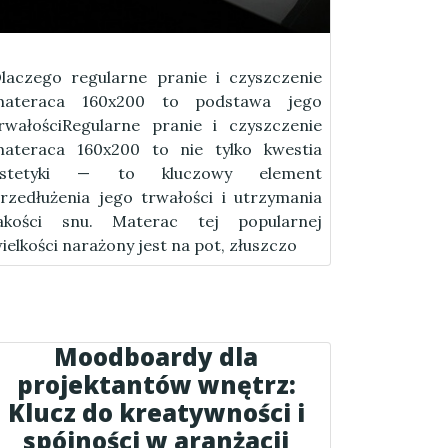
laczego regularne pranie i czyszczenie
materaca 160x200 to podstawa jego
rwałościRegularne pranie i czyszczenie
ateraca 160x200 to nie tylko kwestia
estetyki — to kluczowy element
rzedłużenia jego trwałości i utrzymania
akości snu. Materac tej popularnej
ielkości narażony jest na pot, złuszczo
Moodboardy dla
projektantów wnętrz:
Klucz do kreatywności i
spójności w aranżacji