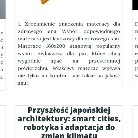
1. Zrozumienie znaczenia materacy dla
D
zdrowego snu Wybór odpowiedniego
ry
materaca jest kluczowy dla zdrowego snu.
t
ać
Materace 160x200 stanowią popularny
m
i
wybór, zwłaszcza dla par, które chcą
y
wygodnie spać na przestronnej
p
ie
powierzchni. Właściwy materac wpływa
j
la
nie tylko na komfort, ale także na jakość
w
a.
snu i
Przyszłość japońskiej
architektury: smart cities,
robotyka i adaptacja do
zmian klimatu