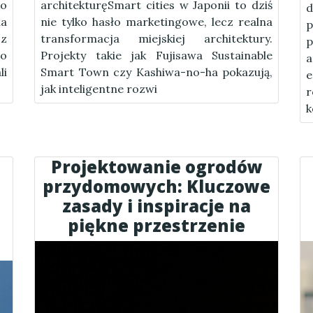
ko
architekturęSmart cities w Japonii to dziś
d
ia
nie tylko hasło marketingowe, lecz realna
p
 z
transformacja miejskiej architektury.
p
go
Projekty takie jak Fujisawa Sustainable
a
li
Smart Town czy Kashiwa-no-ha pokazują,
jak inteligentne rozwi
r
k
Projektowanie ogrodów
przydomowych: Kluczowe
zasady i inspiracje na
piękne przestrzenie